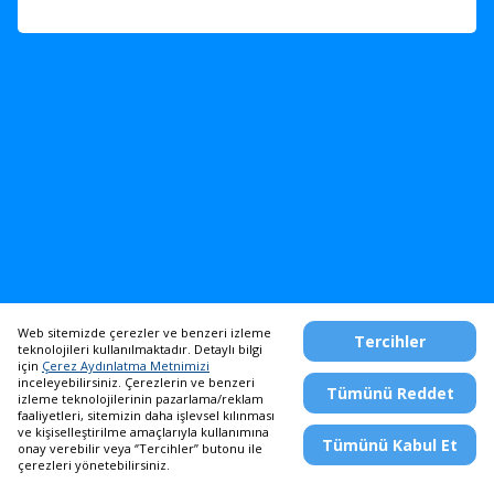
Web sitemizde çerezler ve benzeri izleme
Tercihler
Telefon Bankacılığı
teknolojileri kullanılmaktadır. Detaylı bilgi
444 0 444
/
0850 222 0 444
için
Çerez Aydınlatma Metnimizi
inceleyebilirsiniz. Çerezlerin ve benzeri
Tümünü Reddet
izleme teknolojilerinin pazarlama/reklam
faaliyetleri, sitemizin daha işlevsel kılınması
Masaüstü Siteye Devam Et
ve kişiselleştirilme amaçlarıyla kullanımına
Tümünü Kabul Et
onay verebilir veya ‘’Tercihler’’ butonu ile
çerezleri yönetebilirsiniz.
2024 Yapı ve Kredi Bankası A.Ş.