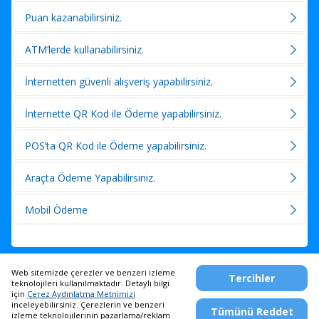
Puan kazanabilirsiniz.
ATM’lerde kullanabilirsiniz.
İnternetten güvenli alışveriş yapabilirsiniz.
İnternette QR Kod ile Ödeme yapabilirsiniz.
POS’ta QR Kod ile Ödeme yapabilirsiniz.
Araçta Ödeme Yapabilirsiniz.
Mobil Ödeme
Web sitemizde çerezler ve benzeri izleme
Tercihler
teknolojileri kullanılmaktadır. Detaylı bilgi
için
Çerez Aydınlatma Metnimizi
Telefon Bankacılığı
inceleyebilirsiniz. Çerezlerin ve benzeri
Tümünü Reddet
444 0 444
/
0850 222 0 444
izleme teknolojilerinin pazarlama/reklam